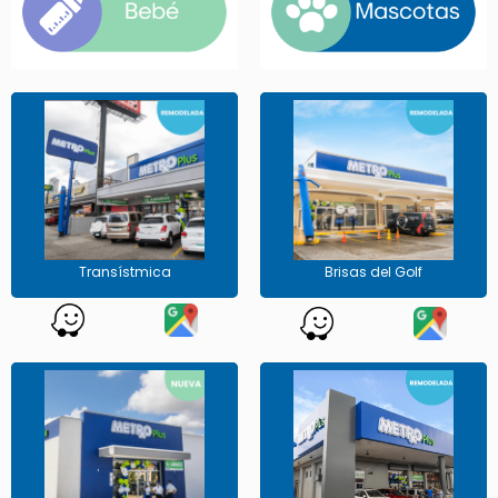
Transístmica
Brisas del Golf
Av. Simón Bolívar, calle Transístmica,
Brisas del Golf, avenida principal, Centro
diagonal al Banco General. Antiguo edificio
comercial Brisas del Golf
de TVN
Horario:
Horario:
L -S 6:30 a.m. a 9:30 p.m.
L -S 6:00 a.m. a 9:0
0
p.m.
D 8:00 a.m. a 8:00 p.m.
D 8:00 a.m. a 8:00 p.m.
Transístmica
Brisas del Golf
El Dorado
Costa Verde
Vía Ricardo J Alfaro y El Dorado.
Centro comercial Paseo Costa Verde, local
Urbanización las Mercedes al lado del Mc.
F, frente a Felipe Motta. La Chorrera.
Donalds de El Dorado.
Horario:
L -S 7:00 a.m. a 9:30p.m. D
8:00 a.m. a 8:00 p.m. Horario
Horario: