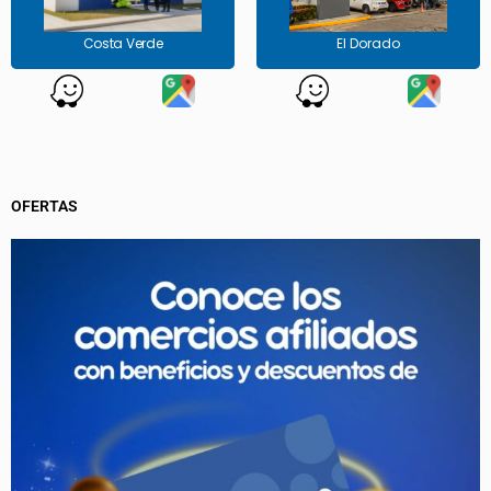
Autorápido: L – S 6:30 a.m. a
L -S 6:30 a.m. a 9:30 p.m.
12:00 mn D 8:00 a.m. a 8:00 p.m.
D 8:00 a.m. a 8:00 p.m.
Costa Verde
El Dorado
OFERTAS