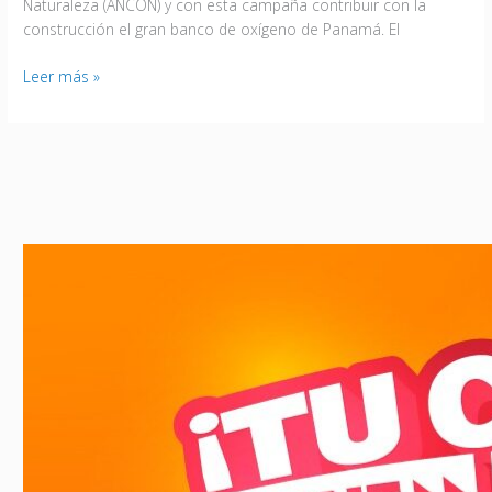
Naturaleza (ANCON) y con esta campaña contribuir con la
construcción el gran banco de oxígeno de Panamá. El
Leer más »