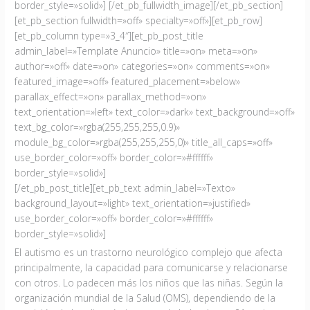
border_style=»solid»] [/et_pb_fullwidth_image][/et_pb_section]
[et_pb_section fullwidth=»off» specialty=»off»][et_pb_row]
[et_pb_column type=»3_4″][et_pb_post_title
admin_label=»Template Anuncio» title=»on» meta=»on»
author=»off» date=»on» categories=»on» comments=»on»
featured_image=»off» featured_placement=»below»
parallax_effect=»on» parallax_method=»on»
text_orientation=»left» text_color=»dark» text_background=»off»
text_bg_color=»rgba(255,255,255,0.9)»
module_bg_color=»rgba(255,255,255,0)» title_all_caps=»off»
use_border_color=»off» border_color=»#ffffff»
border_style=»solid»]
[/et_pb_post_title][et_pb_text admin_label=»Texto»
background_layout=»light» text_orientation=»justified»
use_border_color=»off» border_color=»#ffffff»
border_style=»solid»]
El autismo es un trastorno neurológico complejo que afecta
principalmente, la capacidad para comunicarse y relacionarse
con otros. Lo padecen más los niños que las niñas. Según la
organización mundial de la Salud (OMS), dependiendo de la