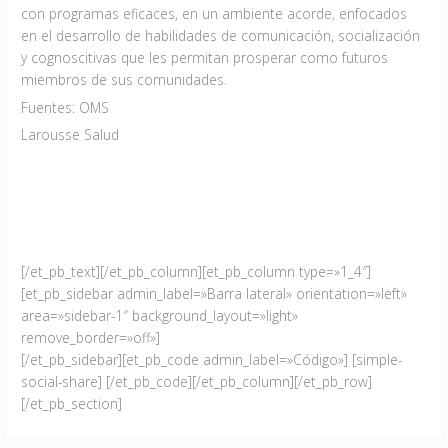
con programas eficaces, en un ambiente acorde, enfocados
en el desarrollo de habilidades de comunicación, socialización
y cognoscitivas que les permitan prosperar como futuros
miembros de sus comunidades.
Fuentes: OMS
Larousse Salud
[/et_pb_text][/et_pb_column][et_pb_column type=»1_4″]
[et_pb_sidebar admin_label=»Barra lateral» orientation=»left»
area=»sidebar-1″ background_layout=»light»
remove_border=»off»]
[/et_pb_sidebar][et_pb_code admin_label=»Código»] [simple-
social-share] [/et_pb_code][/et_pb_column][/et_pb_row]
[/et_pb_section]